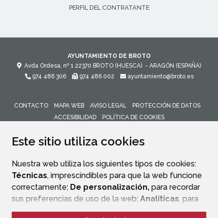
PERFIL DEL CONTRATANTE
AYUNTAMIENTO DE BROTO
Avda Ordesa, nº 1
22370
BROTO (HUESCA)
- ARAGÓN
(ESPAÑA)
974 486 306
974 486 002
ayuntamiento@broto.es
CONTACTO
MAPA WEB
AVISO LEGAL
PROTECCIÓN DE DATOS
ACCESIBILIDAD
POLÍTICA DE COOKIES
ENLACE 
Este sitio utiliza cookies
Nuestra web utiliza los siguientes tipos de cookies:
Técnicas
, imprescindibles para que la web funcione
correctamente;
De personalización,
para recordar
sus preferencias de uso de la web;
Analíticas
, para
mejorar el funcionamiento de la web y sus servicios.