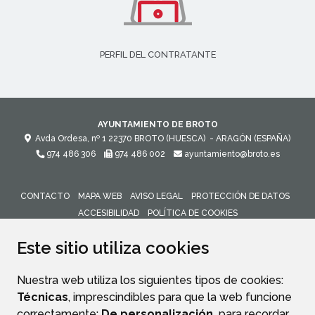
PERFIL DEL CONTRATANTE
AYUNTAMIENTO DE BROTO
Avda Ordesa, nº 1
22370
BROTO (HUESCA)
- ARAGÓN
(ESPAÑA)
974 486 306
974 486 002
ayuntamiento@broto.es
CONTACTO
MAPA WEB
AVISO LEGAL
PROTECCIÓN DE DATOS
ACCESIBILIDAD
POLÍTICA DE COOKIES
ENLACE 
Este sitio utiliza cookies
Nuestra web utiliza los siguientes tipos de cookies:
Técnicas
, imprescindibles para que la web funcione
correctamente;
De personalización,
para recordar