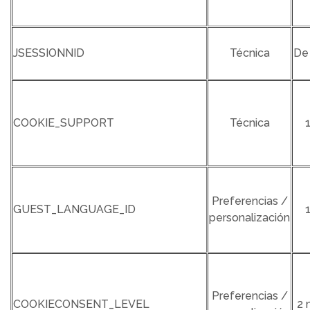
JSESSIONNID
Técnica
De
COOKIE_SUPPORT
Técnica
Preferencias /
GUEST_LANGUAGE_ID
personalización
Preferencias /
COOKIECONSENT_LEVEL
2 