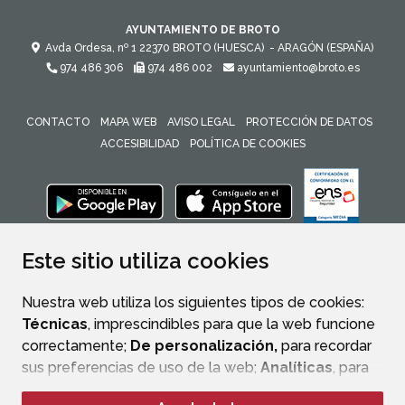
AYUNTAMIENTO DE BROTO
Avda Ordesa, nº 1
22370
BROTO (HUESCA)
- ARAGÓN
(ESPAÑA)
974 486 306
974 486 002
ayuntamiento@broto.es
CONTACTO
MAPA WEB
AVISO LEGAL
PROTECCIÓN DE DATOS
ACCESIBILIDAD
POLÍTICA DE COOKIES
ENLACE 
Este sitio utiliza cookies
Nuestra web utiliza los siguientes tipos de cookies:
Técnicas
, imprescindibles para que la web funcione
correctamente;
De personalización,
para recordar
sus preferencias de uso de la web;
Analíticas
, para
mejorar el funcionamiento de la web y sus servicios.