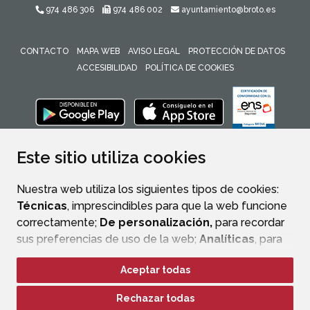
974 486 306
974 486 002
ayuntamiento@broto.es
CONTACTO
MAPA WEB
AVISO LEGAL
PROTECCIÓN DE DATOS
ACCESIBILIDAD
POLÍTICA DE COOKIES
ENLACE 
Este sitio utiliza cookies
Nuestra web utiliza los siguientes tipos de cookies:
Técnicas
, imprescindibles para que la web funcione
correctamente;
De personalización,
para recordar
sus preferencias de uso de la web;
Analíticas
, para
mejorar el funcionamiento de la web y sus servicios.
Aceptar todas
Si acepta pulsando el botón
“Aceptar todas”
Rechazar todas
consideramos que acepta su uso. Si pulsa el botón