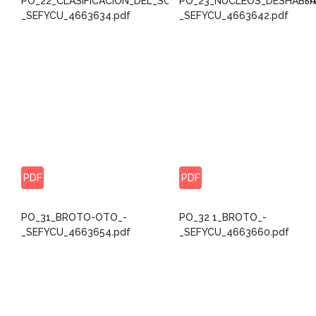
PO_22_CLASIFICACION_DEL_SUELO_SARVISE_BERGUA_BUESA
PO_23_NUCLEOS_DESHABIT
_SEFYCU_4663634.pdf
_SEFYCU_4663642.pdf
PDF
PDF
PO_31_BROTO-OTO_-
PO_32 1_BROTO_-
_SEFYCU_4663654.pdf
_SEFYCU_4663660.pdf