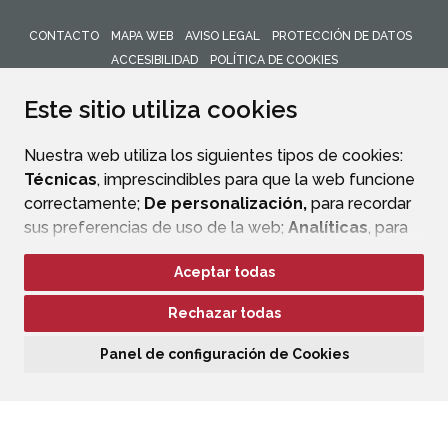
CONTACTO
MAPA WEB
AVISO LEGAL
PROTECCIÓN DE DATOS
ACCESIBILIDAD
POLÍTICA DE COOKIES
ENLACE 
Este sitio utiliza cookies
Nuestra web utiliza los siguientes tipos de cookies:
Técnicas
, imprescindibles para que la web funcione
correctamente;
De personalización,
para recordar
sus preferencias de uso de la web;
Analíticas
, para
mejorar el funcionamiento de la web y sus servicios.
Aceptar todas
Si acepta pulsando el botón
“Aceptar todas”
Rechazar todas
consideramos que acepta su uso. Si pulsa el botón
“Rechazar todas”
o continúa navegando sin realizar
Panel de configuración de Cookies
ninguna acción, se guardarán las cookies técnicas
imprescindibles. Para personalizar sus preferencias
acceda al
“Panel de configuración de cookies”.