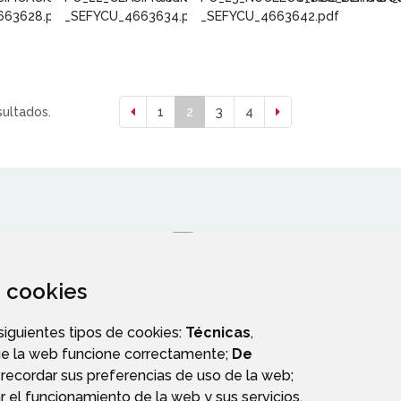
663628.pdf
_SEFYCU_4663634.pdf
_SEFYCU_4663642.pdf
sultados.
1
2
3
4
za cookies
 siguientes tipos de cookies:
Técnicas
,
ue la web funcione correctamente;
De
PERFIL DEL CONTRATANTE
recordar sus preferencias de uso de la web;
r el funcionamiento de la web y sus servicios.