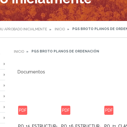
PGS BROTO PLANOS DE ORDE
U APROBADO INICIALMENTE
INICIO
PGS BROTO PLANOS DE ORDENACIÓN
INICIO
Documentos
PDF
PDF
PDF
PO_15_ESTRUCTURA_ORGANICA_-
PO_16_ESTRUCTURA_ORGANICA_
PO_21_CLA