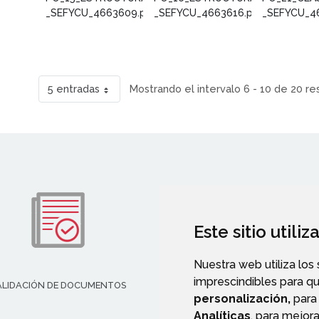
_SEFYCU_4663609.pdf
_SEFYCU_4663616.pdf
_SEFYCU_4
5 entradas
Mostrando el intervalo 6 - 10 de 20 re
Este sitio utili
Nuestra web utiliza los
imprescindibles para q
ALIDACIÓN DE DOCUMENTOS
TRANSPARENCIA
personalización,
para 
Analíticas
, para mejora