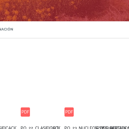
NACIÓN
PDF
PDF
-
SIFICACION_DEL_SUELO_BROTO_Y_OTO_-
PO_22_CLASIFICACION_DEL_SUELO_SARVISE_BERGUA_
PO_23_NUCLEOS_DESHABITADO