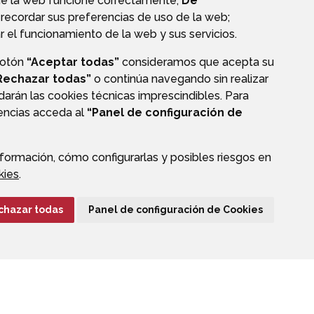
ue la web funcione correctamente;
De
recordar sus preferencias de uso de la web;
r el funcionamiento de la web y sus servicios.
botón
“Aceptar todas”
consideramos que acepta su
PERFIL DEL CONTRATANTE
Rechazar todas”
o continúa navegando sin realizar
darán las cookies técnicas imprescindibles. Para
rencias acceda al
“Panel de configuración de
formación, cómo configurarlas y posibles riesgos en
CIÓN DE DATOS
ACCESIBILIDAD
POLÍTICA DE COOKIES
kies
.
ENLACE EXTERNO A
chazar todas
Panel de configuración de Cookies