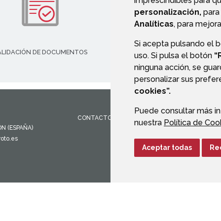
imprescindibles para q
personalización,
para 
Analíticas
, para mejora
Si acepta pulsando el 
ALIDACIÓN DE DOCUMENTOS
TRANSPARENCIA
uso. Si pulsa el botón
“
ninguna acción, se guar
personalizar sus prefe
cookies”.
Puede consultar más in
CONTACTO
MAPA WEB
AVISO LEGAL
PROTEC
nuestra
Política de Coo
ÓN
(ESPAÑA)
oto.es
Aceptar todas
Re