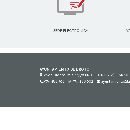
SEDE ELECTRÓNICA
V
AYUNTAMIENTO DE BROTO
Avda Ordesa, nº 1
22370
BROTO (HUESCA)
- ARAG
974 486 306
974 486 002
ayuntamiento@br