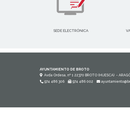
SEDE ELECTRÓNICA
V
AYUNTAMIENTO DE BROTO
Avda Ordesa, nº 1
22370
BROTO (HUESCA)
- ARAG
974 486 306
974 486 002
ayuntamiento@br