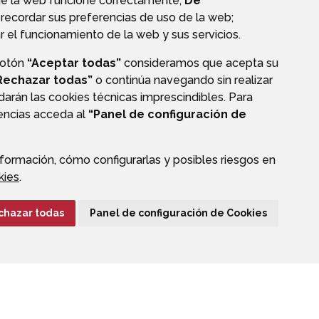
ue la web funcione correctamente;
De
recordar sus preferencias de uso de la web;
r el funcionamiento de la web y sus servicios.
botón
“Aceptar todas”
consideramos que acepta su
PERFIL DEL CONTRATANTE
Rechazar todas”
o continúa navegando sin realizar
darán las cookies técnicas imprescindibles. Para
rencias acceda al
“Panel de configuración de
formación, cómo configurarlas y posibles riesgos en
CIÓN DE DATOS
ACCESIBILIDAD
POLÍTICA DE COOKIES
kies
.
ENLACE EXTERNO A
chazar todas
Panel de configuración de Cookies