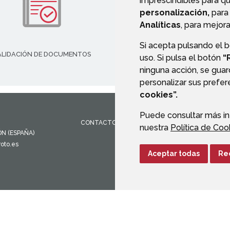
imprescindibles para q
personalización,
para 
Analíticas
, para mejora
Si acepta pulsando el 
ALIDACIÓN DE DOCUMENTOS
TRANSPARENCIA
uso. Si pulsa el botón
“
ninguna acción, se guar
personalizar sus prefe
cookies”.
Puede consultar más in
CONTACTO
MAPA WEB
AVISO LEGAL
PROTEC
nuestra
Política de Coo
ÓN
(ESPAÑA)
oto.es
Aceptar todas
Re