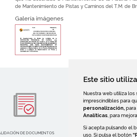
de Mantenimiento de Pistas y Caminos del T.M. de B
Galería imágenes
Este sitio utili
Nuestra web utiliza los
imprescindibles para q
personalización,
para 
Analíticas
, para mejora
Si acepta pulsando el 
ALIDACIÓN DE DOCUMENTOS
TRANSPARENCIA
uso. Si pulsa el botón
“