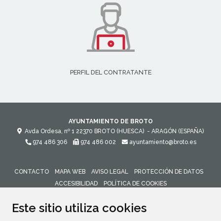
PERFIL DEL CONTRATANTE
AYUNTAMIENTO DE BROTO
Avda Ordesa, nº 1
22370
BROTO (HUESCA)
- ARAGÓN
(ESPAÑA)
974 486 306
974 486 002
ayuntamiento@broto.es
CONTACTO
MAPA WEB
AVISO LEGAL
PROTECCIÓN DE DATOS
ACCESIBILIDAD
POLÍTICA DE COOKIES
ENLACE 
Este sitio utiliza cookies